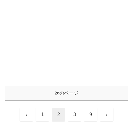
次のページ
前
次
1
2
3
9
へ
へ