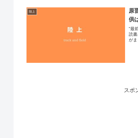
原
陸上
供
"最
読書感
がま
スポ