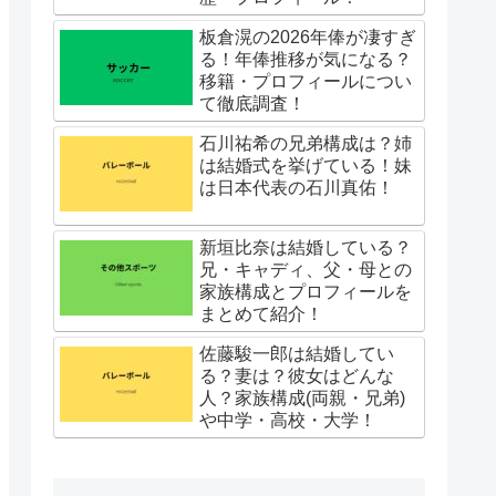
板倉滉の2026年俸が凄すぎ
る！年俸推移が気になる？
移籍・プロフィールについ
て徹底調査！
石川祐希の兄弟構成は？姉
は結婚式を挙げている！妹
は日本代表の石川真佑！
新垣比奈は結婚している？
兄・キャディ、父・母との
家族構成とプロフィールを
まとめて紹介！
佐藤駿一郎は結婚してい
る？妻は？彼女はどんな
人？家族構成(両親・兄弟)
や中学・高校・大学！