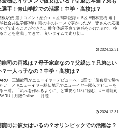
林宏樹はイケメンで彼女はいる？引退は本当？弟も
上選手！青山学院での活躍！中学・高校は？
箱根駅伝 選手コメント紹介＞＜区間新記録＞ 5区 #若林宏樹 選手
球社会共生学部3年）雨の中のレースで寒かったが、皆さんの応援
かげで走ることができた。昨年体調不良で迷惑をかけたので、挽
ることを意識してきて、良いタイムで走り切...
2024.12.31
浦龍司の両親は？母子家庭なの？父親は？兄弟はい
い？一人っ子なの？中学・高校は？
BARU・三浦龍司がニューイヤーデビューへ！1区で「勝負所で勝ち
たい」／ #ニューイヤー駅伝地元でニューイヤー駅伝デビューを
る三浦。「流れを作れるように」と重要な1区に臨む。#三浦龍司
BARU｜月陸Online — 月陸...
2024.12.31
浦龍司に彼女はいるの？オリンピックでの活躍は？