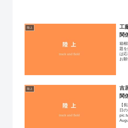
工
陸上
関
箱根
題を
は応
お願
吉
陸上
関
【長
日の
pic
Augu