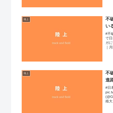
不
陸上
い
#不
で日
ガに
｜月陸
不
陸上
進
#日
pic
(@G
殖大.