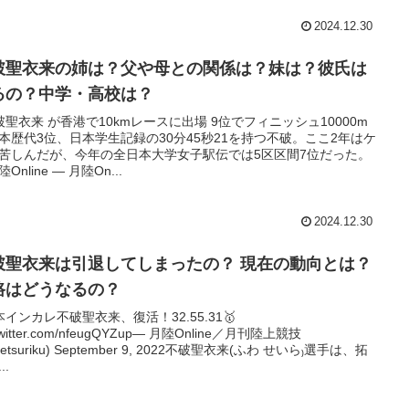
2024.12.30
破聖衣来の姉は？父や母との関係は？妹は？彼氏は
るの？中学・高校は？
破聖衣来 が香港で10kmレースに出場 9位でフィニッシュ10000m
本歴代3位、日本学生記録の30分45秒21を持つ不破。ここ2年はケ
苦しんだが、今年の全日本大学女子駅伝では5区区間7位だった。
Online — 月陸On...
2024.12.30
破聖衣来は引退してしまったの？ 現在の動向とは？
路はどうなるの？
本インカレ不破聖衣来、復活！32.55.31🥇
.twitter.com/nfeugQYZup— 月陸Online／月刊陸上競技
etsuriku) September 9, 2022不破聖衣来(ふわ せいら₎選手は、拓
..