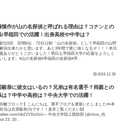
藤慎作が山の名探偵と呼ばれる理由は？コナンとの
係!早稲田での活躍！出身高校や中学は？
駅伝5区 区間6位 72分12秒「山の名探偵」として早稲田の山問
解決出来たかと思います。あと3年間で更に強くなるぞ！！！本日
援ありがとうございました！明日も早稲田大学の応援をよろしく
いします。#山の名探偵#早稲田の名探偵#早...
2024.12.30
居駿恭に彼女はいるの？兄弟は有名選手？両親との
係は？中学や高校は？中央大学での活躍！
距離ブロック】こんにちは。選手ブログを更新いたしました✏️本
担当は吉居駿恭(3)です！！是非ご覧ください🙌
.twitter.com/UbZ2YDxX1U— 中央大学陸上競技部 (@chuo_tf)
st 23, 20...