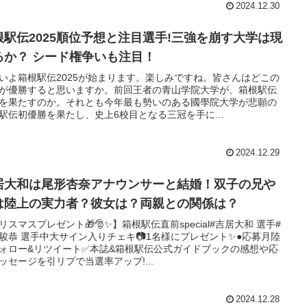
2024.12.30
根駅伝2025順位予想と注目選手!三強を崩す大学は現
るか？ シード権争いも注目！
いよ箱根駅伝2025が始まります。楽しみですね。皆さんはどこの
が優勝すると思いますか。前回王者の青山学院大学が、箱根駅伝
を果たすのか。それとも今年最も勢いのある國學院大学が悲願の
駅伝初優勝を果たし、史上6校目となる三冠を手に...
2024.12.29
居大和は尾形杏奈アナウンサーと結婚！双子の兄や
は陸上の実力者？彼女は？両親との関係は？
リスマスプレゼント🎁🎅✨】箱根駅伝直前special#吉居大和 選手#
駿恭 選手中大サイン入りチェキ📷1名様にプレゼント✨●応募月陸
ォロー&リツイート✅本誌&箱根駅伝公式ガイドブックの感想や応
ッセージを引リプで当選率アップ!...
2024.12.28