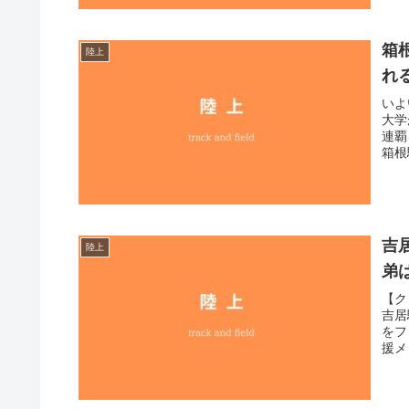
箱
陸上
れ
いよ
大学
連覇
箱根
吉
陸上
弟
【ク
吉居
をフ
援メ