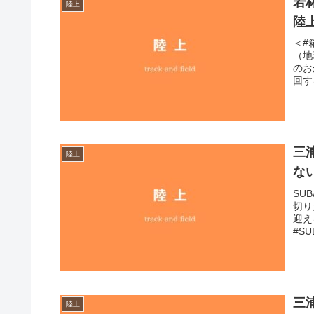
若
陸上
陸
＜#
（地
のお
回す
三
陸上
な
SU
切り
迎え
#SU
三
陸上