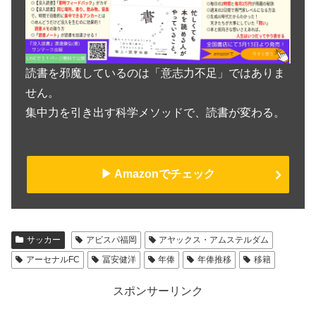
読書を邪魔しているのは「意志力不足」ではありま
せん。
集中力を引き出す科学メソッドで、読書が変わる。
▶︎ Amazonでチェック
サッカー
アビスパ福岡
アヤックス・アムステルダム
アーセナルFC
冨安健洋
年俸
年俸推移
移籍
スポンサーリンク