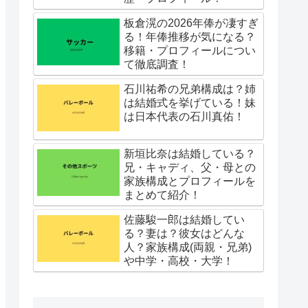
板倉滉の2026年俸が凄すぎ
る！年俸推移が気になる？
移籍・プロフィールについ
て徹底調査！
石川祐希の兄弟構成は？姉
は結婚式を挙げている！妹
は日本代表の石川真佑！
新垣比奈は結婚している？
兄・キャディ、父・母との
家族構成とプロフィールを
まとめて紹介！
佐藤駿一郎は結婚してい
る？妻は？彼女はどんな
人？家族構成(両親・兄弟)
や中学・高校・大学！