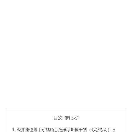
目次
今井達也選手が結婚した嫁は川猿千皓（ちぴろん）っ