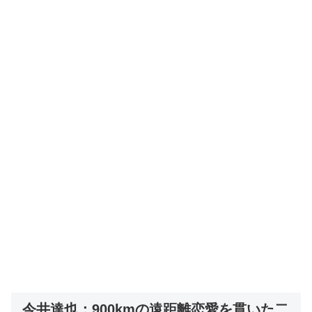
今井達也：900kmの遠距離恋愛を貫いた二