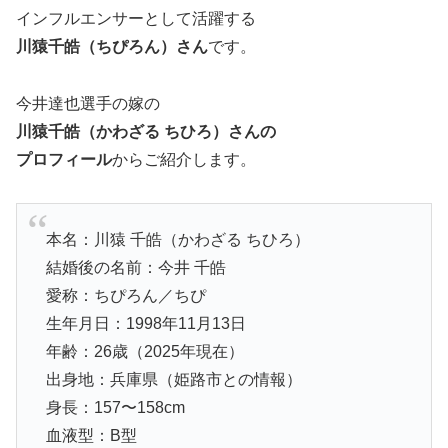
インフルエンサーとして活躍する
川猿千皓（ちぴろん）さん
です。
今井達也選手の嫁の
川猿千皓（かわざる ちひろ）さんの
プロフィール
からご紹介します。
本名：川猿 千皓（かわざる ちひろ）
結婚後の名前：今井 千皓
愛称：ちぴろん／ちぴ
生年月日：1998年11月13日
年齢：26歳（2025年現在）
出身地：兵庫県（姫路市との情報）
身長：157〜158cm
血液型：B型