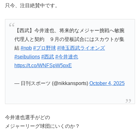
只今、注目絶賛中です。
【西武】今井達也、将来的なメジャー挑戦へ敏腕
代理人と契約 ９月の登板試合にはスカウトが集
結
#npb
#プロ野球
#埼玉西武ライオンズ
#seibulions
#西武
#今井達也
https://t.co/WNFSpW5pxE
— 日刊スポーツ (@nikkansports)
October 4, 2025
今井達也選手がどの
メジャーリーグ球団にいくのか？