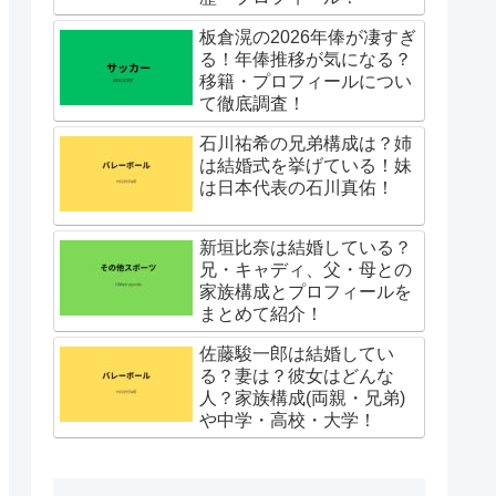
板倉滉の2026年俸が凄すぎ
る！年俸推移が気になる？
移籍・プロフィールについ
て徹底調査！
石川祐希の兄弟構成は？姉
は結婚式を挙げている！妹
は日本代表の石川真佑！
新垣比奈は結婚している？
兄・キャディ、父・母との
家族構成とプロフィールを
まとめて紹介！
佐藤駿一郎は結婚してい
る？妻は？彼女はどんな
人？家族構成(両親・兄弟)
や中学・高校・大学！