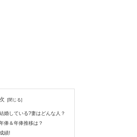
次
結婚している?妻はどんな人？
年俸＆年俸推移は？
成績!