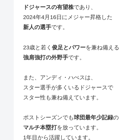
ドジャースの有望株
であり、
2024年4月16日にメジャー昇格した
新人の選手
です。
23歳と若く
俊足とパワー
を兼ね備える
強肩強打の外野手
です。
また、アンディ・ハぺスは、
スター選手が多くいるドジャースで
スター性も兼ね備えています。
ポストシーズンでも
球団最年少記録
の
マルチ本塁打
を放っています。
1年目から活躍しています。