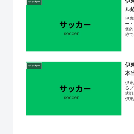
伊
サッカー
ル
伊東
ー・
倒的
称で
伊
サッカー
本
伊東
るプ
式戦
伊東