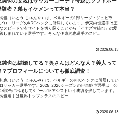
東純也の父親はサッカーコーチ？母親はソフトボー
経験者？弟もイケメンって本当？
純也（いとう じゅんや）は、ベルギーの1部リーグ・ジュピラ
プロ・リーグのKRCヘンクに所属しています。伊東純也選手は圧
なスピードで右サイドを切り裂くことから「イナズマ純也」の愛
親しまれている選手です。そんな伊東純也選手のスピ...
2026.06.13
東純也は結婚してる？奥さんはどんな人？美人って
当？プロフィールについても徹底調査！
純也（いとう じゅんや）は、ベルギーのKRCヘンクに所属してい
ロサッカー選手です。2025ｰ2026シーズンの伊東純也選手は、公
44試合に出場して8ゴール15アシストいう成績を残しています。
純也選手は世界トップクラスのスピー...
2026.06.13