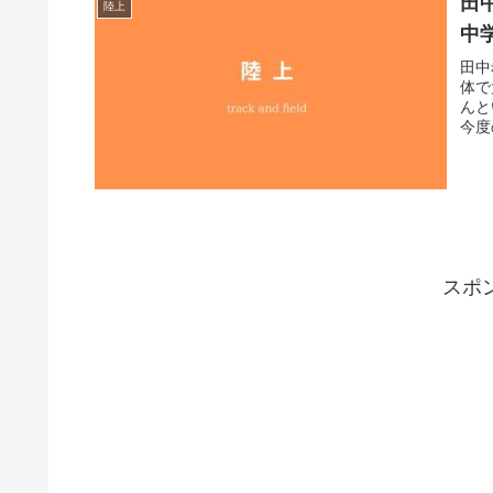
田
陸上
中
田中
体で
んと
今度
スポ