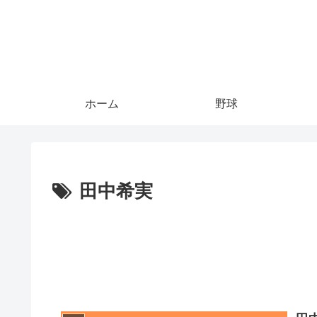
ホーム
野球
田中希実