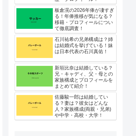
板倉滉の2026年俸が凄すぎ
る！年俸推移が気になる？
移籍・プロフィールについ
て徹底調査！
石川祐希の兄弟構成は？姉
は結婚式を挙げている！妹
は日本代表の石川真佑！
新垣比奈は結婚している？
兄・キャディ、父・母との
家族構成とプロフィールを
まとめて紹介！
佐藤駿一郎は結婚してい
る？妻は？彼女はどんな
人？家族構成(両親・兄弟)
や中学・高校・大学！