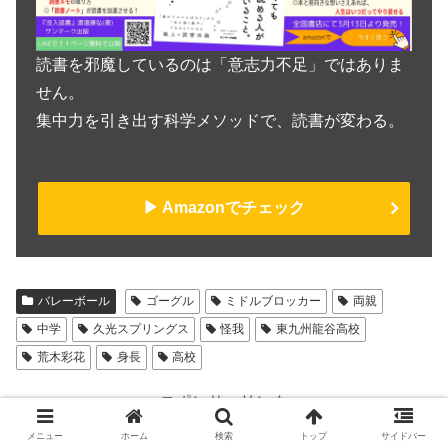
読書を邪魔しているのは「意志力不足」ではありま
せん。
集中力を引き出す科学メソッドで、読書が変わる。
▶︎ Amazonでチェック
バレーボール
ゴーグル
ミドルブロッカー
両親
中学
久光スプリングス
怪我
東九州龍谷高校
荒木彩花
身長
高校
スポンサーリンク
メニュー
ホーム
検索
トップ
サイドバー