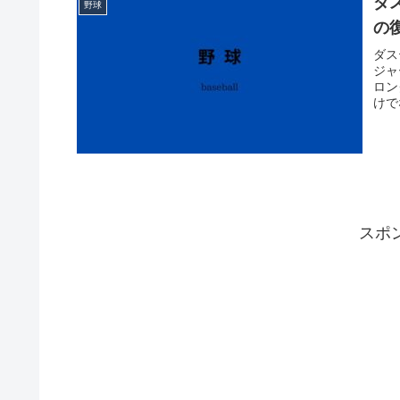
ダ
野球
の
ダス
ジャ
ロン
けで
スポ