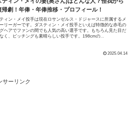
スティン・メイの妻(奥さん)はどんな人？怪我から
復帰劇！年俸・年俸推移・プロフィール！
ティン・メイ投手は現在ロサンゼルス・ドジャースに所属するメ
ーリーガーです。ダスティン・メイ投手といえば特徴的な赤毛の
グヘアでファンの間でも人気の高い選手です。もちろん見た目だ
なく、ピッチングも素晴らしい投手です。198cmの...
2025.04.14
ンサーリンク