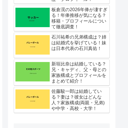
板倉滉の2026年俸が凄すぎ
る！年俸推移が気になる？
移籍・プロフィールについ
て徹底調査！
石川祐希の兄弟構成は？姉
は結婚式を挙げている！妹
は日本代表の石川真佑！
新垣比奈は結婚している？
兄・キャディ、父・母との
家族構成とプロフィールを
まとめて紹介！
佐藤駿一郎は結婚してい
る？妻は？彼女はどんな
人？家族構成(両親・兄弟)
や中学・高校・大学！