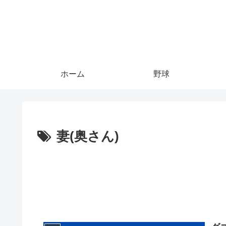
ホーム
野球
妻(奥さん)