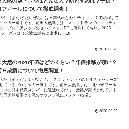
田大然の嫁・さやはどんな人？馴れ初めは？子供・
ロフィールについて徹底調査！
大然（まえだ だいぜん）は日本代表とセルティックFCで活躍して
サッカー選手です。前田大然選手は、スコットランドのスコティ
ュ・プレミアシップのセルティックFCに所属しており、2025ｰ
26シーズンは公式戦62試合に出場し、18...
2026.06.26
田大然の2026年俸はどのくらい？年俸推移が凄い？
籍＆成績について徹底調査！
大然（まえだ だいぜん）は、スコットランドのセルティックFCに
しているプロサッカー選手です。前田大然選手は、北中米ワール
ップの日本代表メンバーに選ばれており、活躍が期待されていま
前田大然選手は初戦のオランダ戦にスタメン出場し...
2026.06.25