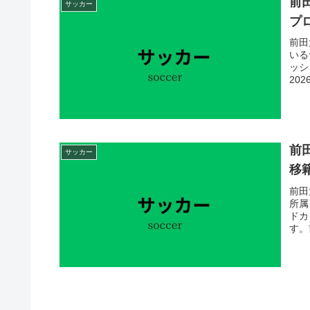
前
サッカー
プ
前田
いる
ッシ
20
前
サッカー
移
前田
所属
ドカ
す。