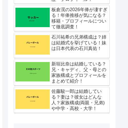
板倉滉の2026年俸が凄すぎ
る！年俸推移が気になる？
移籍・プロフィールについ
て徹底調査！
石川祐希の兄弟構成は？姉
は結婚式を挙げている！妹
は日本代表の石川真佑！
新垣比奈は結婚している？
兄・キャディ、父・母との
家族構成とプロフィールを
まとめて紹介！
佐藤駿一郎は結婚してい
る？妻は？彼女はどんな
人？家族構成(両親・兄弟)
や中学・高校・大学！